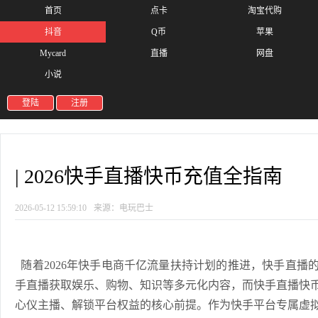
首页
点卡
淘宝代购
抖音
Q币
苹果
Mycard
直播
网盘
小说
登陆
注册
| 2026快手直播快币充值全指南
2026-05-12 15:59:10
来源：电玩巴士
随着2026年快手电商千亿流量扶持计划的推进，快手直播
手直播获取娱乐、购物、知识等多元化内容，而快手直播快
心仪主播、解锁平台权益的核心前提。作为快手平台专属虚