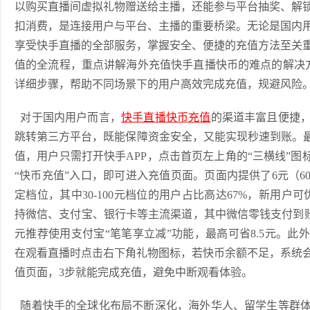
以购买直播间虚拟礼物赠送给主播，还能参与平台抽奖、解
扣消费，是连接用户与平台、主播的重要桥梁。无论是国内
享受快手直播的全部服务，掌握安全、便捷的充值方法至关
值的全流程，重点讲解海外充值快手直播快币的难点的解决方案
详细步骤，帮助不同场景下的用户高效完成充值，规避风险
对于国内用户而言，
快手直播快币充值
的渠道丰富且便捷
跳转第三方平台，既能保障资金安全，又能实现秒速到账。最
值，用户只需打开快手APP，点击首页左上角的“三横线”图
“快币充值”入口，即可进入充值页面。页面内提供了6元（60快
定档位，其中30-100元档位的用户占比高达67%，新用户
持微信、支付宝、银行卡等主流渠道，其中微信零钱支付到账速
元推荐使用支付宝“笔笔享立减”功能，最高可省8.5元。
在观看直播时点击右下角礼物图标，若快币余额不足，系统
值页面，3步就能完成充值，避免中断观看体验。
随着快手的全球化布局不断深化，海外华人、留学生等群体