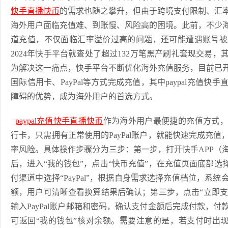
快手直播快币
的需求也随之攀升，但由于跨境支付限制、汇
海外用户面临充值难、到账慢、风险高的困境。此前，不少
道充值，不仅面临汇率溢价过高的问题，还可能遭遇账号被
2024年快手平台就查处了超过132万笔黑产刷礼套现交易
为解决这一痛点，快手平台不断优化海外充值服务，目前已
国际信用卡、PayPal等方式完成充值，其中paypal充值
障碍的优势，成为海外用户的首选方式。
paypal充值快手直播快币
作为海外用户最便捷的充值方式，
行卡，只需拥有正常使用的PayPal账户，就能快速完成充
率风险。具体操作步骤分为三步：第一步，打开快手APP（
后，进入“我的钱包”，点击“快币充值”，在充值页面底部选
付渠道中选择“PayPal”，根据自身需求选择充值档位，系
额，用户可清晰查看换算结果后确认；第三步，点击“立即支付”
输入PayPal账户邮箱和密码，确认支付金额后完成付款，付
可返回“我的钱包”核对余额。需要注意的是，若支付时出现被