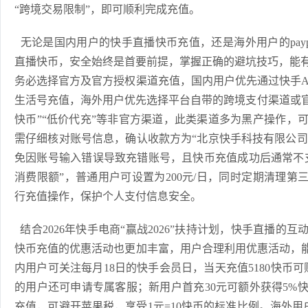
“跨境交易限制”，即可顺利完成充值。
无论是国内用户的快手直播快币充值，还是海外用户的pay
直播快币，安全始终是首要前提，掌握正确的避坑技巧，能
务必选择官方及官方授权渠道充值，国内用户优先通过快手A
生活号充值，海外用户优先选择平台自带的跨境支付渠道或官
快币”“低价代充”等非官方渠道，此类渠道多为黑产操作，
需仔细核对账号信息，确认收款方为“北京快手科技有限公司
免因账号输入错误导致充错账号，且快币充值成功后通常不
消费限额”，普通用户可设置为200元/日，同时定期清理第三
行充值操作，保护个人支付信息安全。
结合2026年快手电商“赢战2026”扶持计划，快手直播的
快币充值的优惠活动也更加丰富，用户合理利用优惠活动，能
内用户可关注每月18日的快手会员日，当天充值5180快币可赠
的用户还可申请专属客服；新用户首充30元可额外获得5%
充值，可避开苹果税，享受1元=10快币的标准比例。海外用户