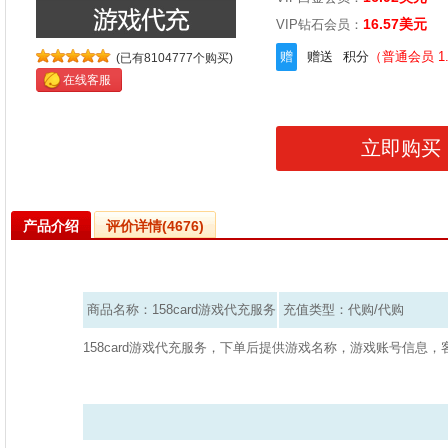
16.57
美元
VIP钻石会员：
赠
赠送
积分
（
普通会员 1
(已有8104777个购买)
在线客服
产品介绍
评价详情(4676)
商品名称：158card游戏代充服务
充值类型：代购/代购
158card游戏代充服务，下单后提供游戏名称，游戏账号信息