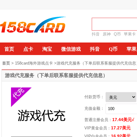
抖音
原神
Q币
苹果卡
首页
点卡
淘宝
微信游戏
抖音
Q币
苹果
首页
> 158card海外游戏点卡 >游戏代充服务（下单后联系客服提供代充信息
游戏代充服务（下单后联系客服提供代充信息）
付款货币：
充值金额：
17.44
美元
√
普通注册会员：
17.27
美元
VIP黄金会员：
16.92
美元
VIP白金会员：